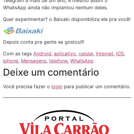
Telegram a mais de um ano, e mesmo assim o
WhatsApp ainda não implantou nenhum deles.
Quer experimentar? o Baixaki disponibiliza ele pra você!
Depois conta pra gente se gostou!!!
Com as tags
Android
,
aplicativo
,
celular
,
Internet
,
iOS
,
iphone
,
Mensagens
,
telefone
,
WhatsApp
Deixe um comentário
Você precisa fazer o
login
para publicar um comentário.