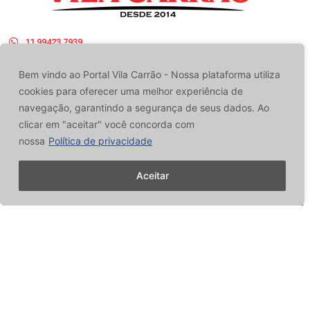
11 99423 7939
contato@portalvilacarrao.com.br
Bem vindo ao Portal Vila Carrão - Nossa plataforma utiliza
PARA SEU NEGÓCIO
cookies para oferecer uma melhor experiência de
navegação, garantindo a segurança de seus dados. Ao
clicar em "aceitar" você concorda com
nossa
Política de privacidade
FIQUE POR DENTRO
Aceitar
0
 ASSINANTES
PENSAMENTO DO DIA
“Amar não é apenas um verbo, mas um conjunto de atitudes, a
começar pela libertação.”